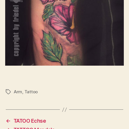
Arm
,
Tattoo
Schlagwörter
←
TATOO Echse