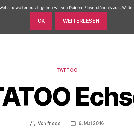
Website weiter nutzt, gehen wir von Deinem Einverständnis aus. Weiter
OK
WEITERLESEN
TATTOO
TATTOO GALERIE
PIERCING
Kategorien
TATTOO
TATOO Echs
Von
friedel
9. Mai 2016
Beitragsautor
Veröffentlichungsdatum