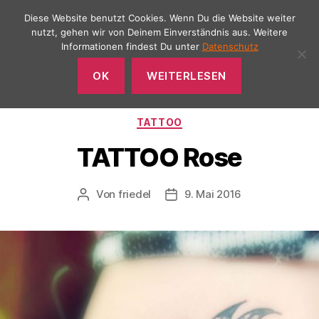
Diese Website benutzt Cookies. Wenn Du die Website weiter
nutzt, gehen wir von Deinem Einverständnis aus. Weitere
Informationen findest Du unter
Datenschutz
Menü
SCENE
OK
WEITERLESEN
Tattoo
&
Piercing
Kategorien
TATTOO
TATTOO Rose
Von
friedel
9. Mai 2016
Beitragsautor
Veröffentlichungsdatum