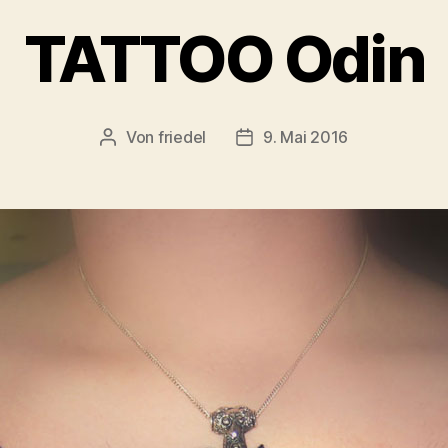
TATTOO Odin
Von
friedel
9. Mai 2016
Beitragsautor
Veröffentlichungsdatum