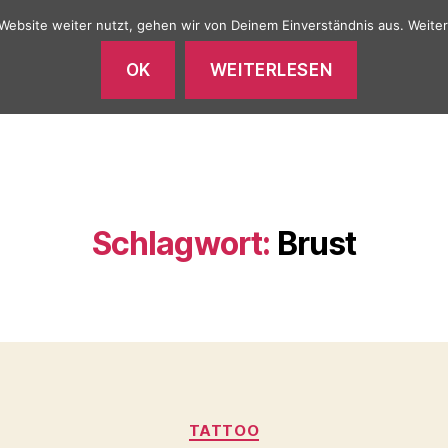
Website weiter nutzt, gehen wir von Deinem Einverständnis aus. Weiter
OK
WEITERLESEN
TATTOO
TATTOO GALERIE
PIERCING
Schlagwort:
Brust
Kategorien
TATTOO