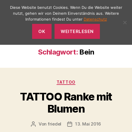
Diese Website benutzt Cookies. Wenn Du die Website weiter
nutzt, gehen wir von Deinem Einverständnis aus. Weitere
Informationen findest Du unter
Datenschutz
Menü
SCENE
OK
WEITERLESEN
Tattoo
&
Piercing
Schlagwort:
Bein
Kategorien
TATTOO
TATTOO Ranke mit
Blumen
Von
friedel
13. Mai 2016
Beitragsautor
Veröffentlichungsdatum