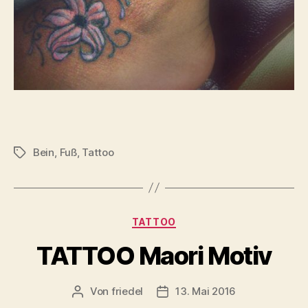
Bein
,
Fuß
,
Tattoo
Schlagwörter
Kategorien
TATTOO
TATTOO Maori Motiv
Von
friedel
13. Mai 2016
Beitragsautor
Veröffentlichungsdatum